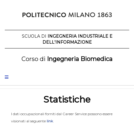
Salta
al
contenuto
SCUOLA DI
INGEGNERIA INDUSTRIALE E
DELL'INFORMAZIONE
Corso di
Ingegneria Biomedica
Statistiche
I dati occupazionali forniti dal Career Service possono essere
visionati al seguente
link
.