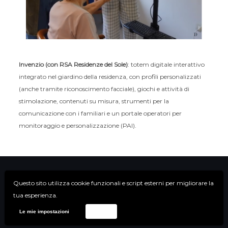
Invenzio (con RSA Residenze del Sole)
: totem digitale interattivo
integrato nel giardino della residenza, con profili personalizzati
(anche tramite riconoscimento facciale), giochi e attività di
stimolazione, contenuti su misura, strumenti per la
comunicazione con i familiari e un portale operatori per
monitoraggio e personalizzazione (PAI).
Questo sito utilizza cookie funzionali e script esterni per migliorare la
tua esperienza.
Le mie impostazioni
Accetta