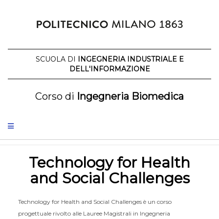
Salta
al
contenuto
SCUOLA DI
INGEGNERIA INDUSTRIALE E
DELL'INFORMAZIONE
Corso di
Ingegneria Biomedica
Technology for Health
and Social Challenges
Technology for Health and Social Challenges è un corso
progettuale rivolto alle Lauree Magistrali in Ingegneria